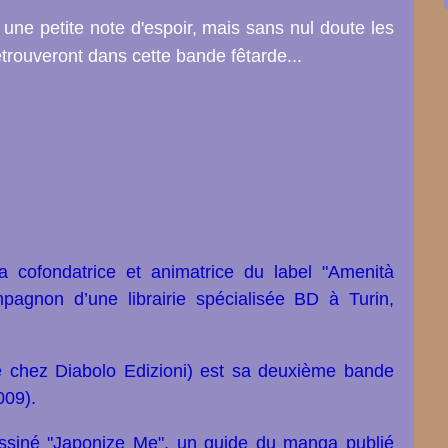
une petite note d'espoir, mais sans nul doute les
retrouveront dans cette bande fêtarde...
 cofondatrice et animatrice du label "Amenità
agnon d’une librairie spécialisée BD à Turin,
ie chez Diabolo Edizioni) est sa deuxième bande
009).
essiné "Japonize Me", un guide du manga publié