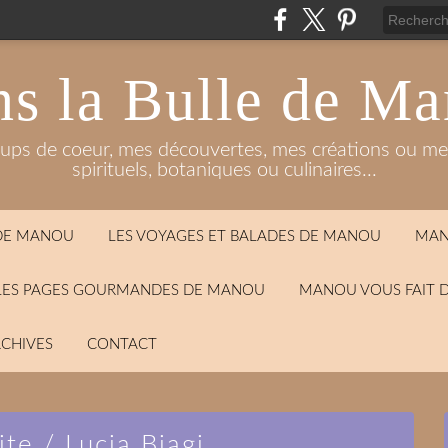
s la Bulle de M
oups de coeur, mes découvertes, mes créations ou mes
spirituels, botaniques ou culinaires...
 DE MANOU
LES VOYAGES ET BALADES DE MANOU
MAN
LES PAGES GOURMANDES DE MANOU
MANOU VOUS FAIT 
CHIVES
CONTACT
ite / Lucia Biagi