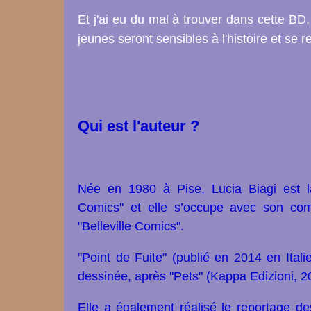
Et j'ai eu
du mal à trouver dans cette BD, 
jeunes seront sensibles à l'histoire et se 
Qui est l'auteur ?
Née en 1980 à Pise, Lucia Biagi est la
Comics" et elle s’occupe avec son comp
"Belleville Comics".
"Point de Fuite" (publié en 2014 en Ital
dessinée, après "Pets" (Kappa Edizioni, 2
Elle a également réalisé le reportage d