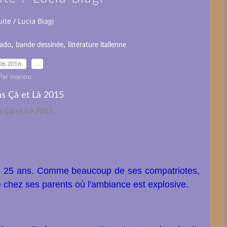
uite / Lucia Biagi
,
,
 ado
bande dessinée
littérature italienne
06.2016
…
Par manou
ns Çà et Là 2015
de 25 ans. Comme beaucoup de ses compatriotes,
re chez ses parents où l'ambiance est explosive.