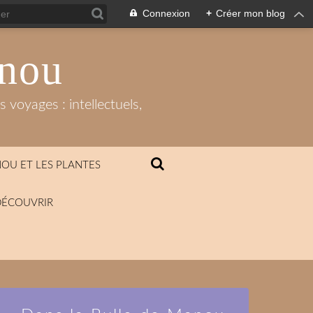
Connexion
+
Créer mon blog
anou
 voyages : intellectuels,
OU ET LES PLANTES
DÉCOUVRIR