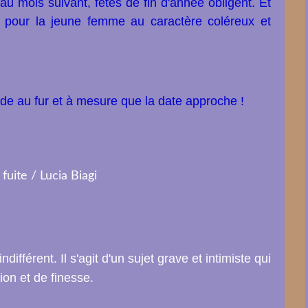
 au mois suivant, fêtes de fin d'année obligent.
Et
e pour la jeune femme au caractère coléreux et
de au fur et à mesure que la date approche !
différent. Il s'agit d'un sujet grave et intimiste qui
on et de finesse.