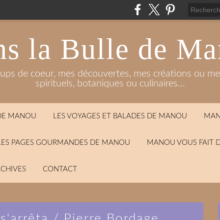
s la Bulle de M
oups de coeur, mes découvertes, mes créations ou mes
spirituels, botaniques ou culinaires...
 DE MANOU
LES VOYAGES ET BALADES DE MANOU
MAN
LES PAGES GOURMANDES DE MANOU
MANOU VOUS FAIT 
CHIVES
CONTACT
 s'arrêta / Pierre Bordage