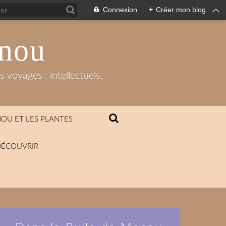
Connexion
+
Créer mon blog
anou
 voyages : intellectuels,
OU ET LES PLANTES
DÉCOUVRIR