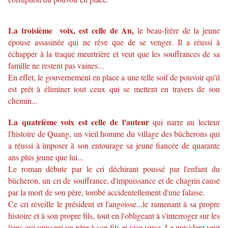
La troisième voix, est celle de An,
le beau-frère de la jeune
épouse assasinée qui ne rêve que de se venger. Il a réussi à
échapper à la traque meurtrière et veut que les souffrances de sa
famille ne restent pas vaines...
En effet, le gouvernement en place a une telle soif de pouvoir qu'il
est
prêt à éliminer tout ceux qui se mettent en travers de son
chemin...
La quatrième voix est celle de l'auteur
qui narre au lecteur
l'histoire de Quang, un vieil homme du village des bûcherons qui
a réussi à imposer à son entourage sa jeune fiancée de quarante
ans plus jeune que lui...
Le roman débute par le cri déchirant poussé par l'enfant du
bûcheron, un cri de souffrance, d'impuissance et de chagrin
causé
par la mort de son père, tombé accidentellement d'une falaise.
Ce cri réveille le président et l'angoisse...le ramenant à sa propre
histoire et à son propre fils, tout en l'obligeant à s'interroger sur les
liens qui unissent un père à son fils et vice versa.
Le président veut