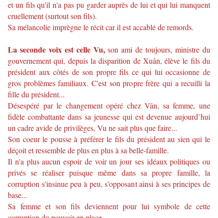
et un fils qu'il n'a pas pu garder auprès de lui et qui lui manquent
cruellement (surtout son fils).
Sa mélancolie imprègne le récit car il est accablé de remords.
La seconde voix est celle Vu,
son ami de toujours, ministre du
gouvernement qui, depuis la disparition de
Xuân,
élève le fils du
président aux côtés de son propre fils ce qui lui occasionne de
gros problèmes familiaux. C'est son propre frère qui a recuilli la
fille du président...
Désespéré par le changement opéré chez
Vân,
sa femme,
une
fidèle combattante dans sa jeunesse qui est devenue aujourd’hui
un cadre avide de privilèges, Vu ne sait plus que faire...
Son coeur le pousse à préférer le fils du président au sien qui le
déçoit et ressemble de plus en plus à sa belle-famille.
Il n'a plus aucun espoir de voir un jour ses idéaux politiques ou
privés se réaliser puisque même dans sa propre famille, la
corruption s'insinue peu à peu, s'opposant ainsi à ses principes de
base...
Sa femme et son fils deviennent pour lui symbole de cette
corruption du pouvoir en place.