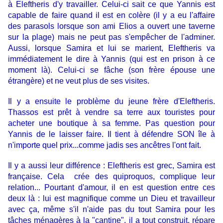
à
Eleftheris d'y travailler.
Celui-ci sait ce que Yannis est
capable de faire quand il est en colère (il y a eu l'affaire
des parasols lorsque son ami Elios a ouvert une taverne
sur la plage) mais ne peut pas s'empêcher de l'adminer.
Aussi, lorsque Samira et lui se marient,
Eleftheris
va
immédiatement le dire à Yannis (qui est en prison à ce
moment là). Celui-ci se fâche (son frère épouse une
étrangère) et ne veut plus de ses visites.
Il y a ensuite le problème du jeune frère d'
Eleftheris.
Thassos est prêt à vendre sa terre aux touristes pour
acheter une boutique à sa femme. Pas question pour
Yannis
de le laisser faire
. Il tient à défendre SON île à
n'importe quel prix...comme jadis ses ancêtres l'ont fait.
Il y a aussi leur différence :
Eleftheris
est grec, Samira est
française. Cela crée des quiproquos, complique leur
relation... Pourtant d'amour, il en est question entre ces
deux là : lui est magnifique comme un Dieu et travailleur
avec ça, même s'il n'aide pas du tout Samira pour les
tâches ménagères à la "cantine", il a tout construit, répare