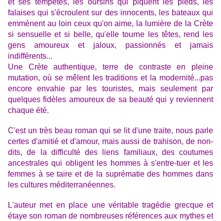
et ses tempêtes,
les oursins qui piquent les pieds, les
falaises qui s'écroulent sur des innocents, les bateaux qui
emmènent au loin ceux qu'on aime, la lumière de la Crète
si sensuelle et si belle, qu'elle tourne les têtes, rend les
gens amoureux et jaloux, passionnés et jamais
indifférents...
Une Crète authentique,
terre de contraste en pleine
mutation, où se mêlent les traditions et la modernité...
pas
encore envahie par les touristes, mais seulement par
quelques fidèles amoureux de sa beauté qui y reviennent
chaque été.
C'est un très beau roman qui se lit d'une traite, nous parle
certes d'amitié et d'amour,
mais aussi
de trahison, de non-
dits, de la difficulté des liens familiaux, des coutumes
ancestrales qui obligent les hommes à s'entre-tuer et les
femmes à se taire et
de la suprématie des hommes dans
les cultures méditerranéennes.
L'auteur met en place
une véritable tragédie grecque et
étaye son roman
de nombreuses références aux mythes et