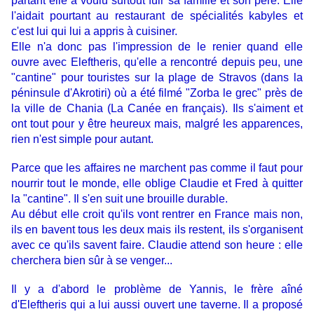
partant elle a voulu surtout fuir sa famille et son père. Elle
l'aidait pourtant au restaurant de spécialités kabyles et
c'est lui qui lui a appris à cuisiner.
Elle n'a donc pas l'impression de le renier quand elle
ouvre avec Eleftheris, qu'elle a rencontré depuis peu, une
"cantine" pour touristes sur la plage de Stravos (dans la
péninsule d'Akrotiri) où a été filmé "Zorba le grec" près de
la ville de Chania (La Canée en français)
. Ils s'aiment et
ont tout pour y être heureux mais, malgré les apparences,
rien n'est simple
pour autant.
Parce que les affaires ne marchent pas comme il faut pour
nourrir tout le monde,
elle oblige Claudie et Fred à quitter
la "cantine". Il s'en suit une brouille durable.
Au début elle croit qu'ils vont rentrer en France mais non,
ils en bavent tous les deux mais ils restent, ils s'organisent
avec ce qu'ils savent faire. Claudie
attend son heure
: elle
cherchera bien sûr à se venger
...
Il y a d'abord le problème de Yannis, le frère aîné
d'
Eleftheris
qui a lui aussi ouvert une taverne. Il a proposé