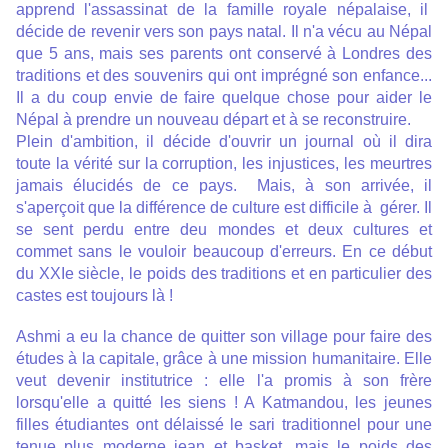
apprend l'assassinat de la famille royale népalaise, il
décide de revenir vers son pays natal. Il n'a vécu au Népal
que 5 ans, mais ses parents ont conservé à Londres des
traditions et des souvenirs qui ont imprégné son enfance...
Il a du coup envie de faire quelque chose pour aider le
Népal à prendre un nouveau départ et à se reconstruire.
Plein d'ambition, il décide d'ouvrir un journal où il dira
toute la vérité sur la corruption, les injustices, les meurtres
jamais élucidés de ce pays. Mais, à son arrivée, il
s'aperçoit que la différence de culture est difficile à gérer. Il
se sent perdu entre deu mondes et deux cultures et
commet sans le vouloir beaucoup d'erreurs. En ce début
du XXIe siècle, le poids des traditions et en particulier des
castes est toujours là !
Ashmi a eu la chance de quitter son village
pour faire des
études à la capitale,
grâce à une mission humanitaire. Elle
veut devenir institutrice : elle l'a promis à son frère
lorsqu'elle a quitté les siens ! A Katmandou, les jeunes
filles étudiantes ont délaissé le sari traditionnel pour une
tenue plus moderne jean et basket, mais le poids des