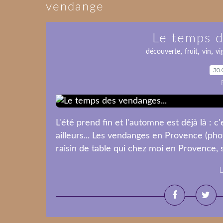
vendange
Le temps d
,
,
,
découverte
fruit
vin
vi
30.
L'été prend fin et l'automne est déjà là :
ailleurs... Les vendanges en Provence (pho
raisin de table qui chez moi en Provence, se
L