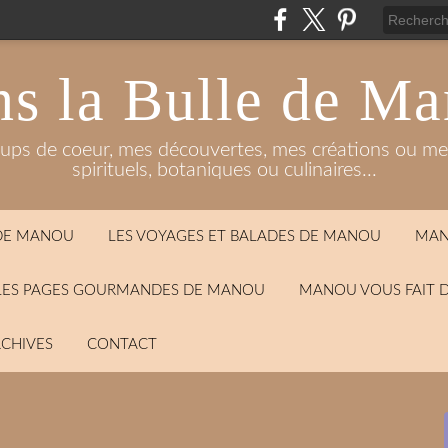
s la Bulle de M
oups de coeur, mes découvertes, mes créations ou mes
spirituels, botaniques ou culinaires...
 DE MANOU
LES VOYAGES ET BALADES DE MANOU
MAN
LES PAGES GOURMANDES DE MANOU
MANOU VOUS FAIT 
CHIVES
CONTACT