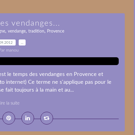
es vendanges...
,
,
,
gne
vendange
tradition
Provence
09.2012
…
Par manou
 c'est le temps des vendanges en Provence et
to internet) Ce terme ne s'applique pas pour le
 fait toujours à la main et au...
ire la suite