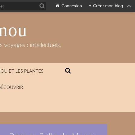
Connexion
+
Créer mon blog
anou
 voyages : intellectuels,
OU ET LES PLANTES
DÉCOUVRIR