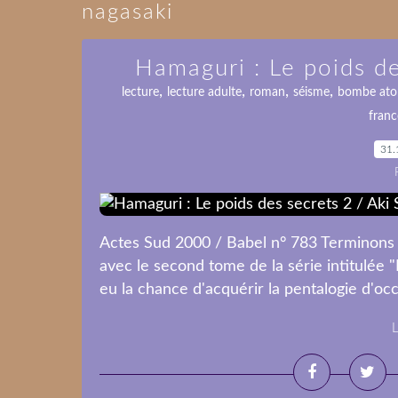
nagasaki
Hamaguri : Le poids de
,
,
,
,
lecture
lecture adulte
roman
séisme
bombe ato
fran
31.
Actes Sud 2000 / Babel n° 783 Terminons l
avec le second tome de la série intitulée 
eu la chance d'acquérir la pentalogie d'occ
L