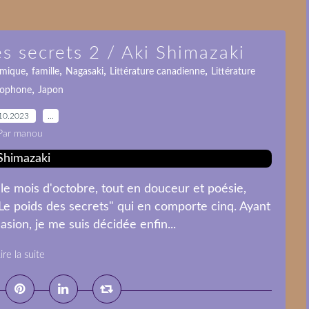
s secrets 2 / Aki Shimazaki
,
,
,
,
mique
famille
Nagasaki
Littérature canadienne
Littérature
,
cophone
Japon
10.2023
…
Par manou
e mois d'octobre, tout en douceur et poésie,
"Le poids des secrets" qui en comporte cinq. Ayant
asion, je me suis décidée enfin...
ire la suite