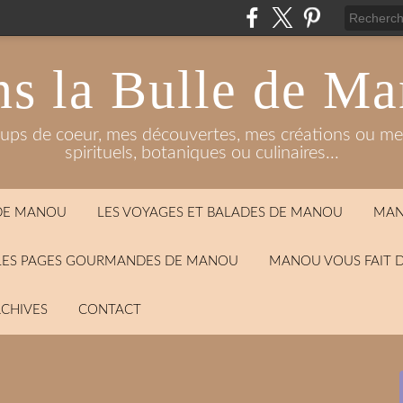
s la Bulle de M
oups de coeur, mes découvertes, mes créations ou mes
spirituels, botaniques ou culinaires...
 DE MANOU
LES VOYAGES ET BALADES DE MANOU
MAN
LES PAGES GOURMANDES DE MANOU
MANOU VOUS FAIT 
CHIVES
CONTACT