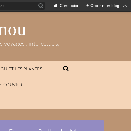
Connexion
+
Créer mon blog
anou
 voyages : intellectuels,
OU ET LES PLANTES
DÉCOUVRIR