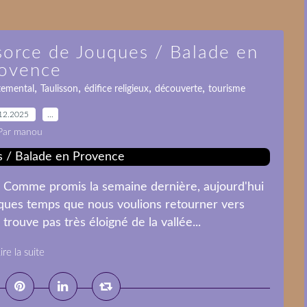
sorce de Jouques / Balade en
ovence
,
,
,
,
temental
Taulisson
édifice religieux
découverte
tourisme
12.2025
…
Par manou
 Comme promis la semaine dernière, aujourd'hui
ques temps que nous voulions retourner vers
 trouve pas très éloigné de la vallée...
ire la suite