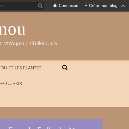
Connexion
+
Créer mon blog
anou
 voyages : intellectuels,
OU ET LES PLANTES
DÉCOUVRIR