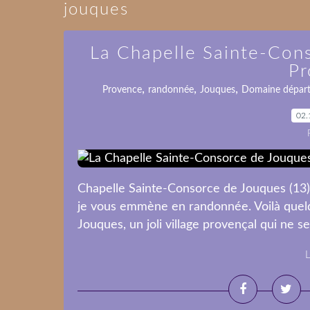
jouques
La Chapelle Sainte-Con
Pr
,
,
,
Provence
randonnée
Jouques
Domaine dépar
02.
Chapelle Sainte-Consorce de Jouques (13)
je vous emmène en randonnée. Voilà quel
Jouques, un joli village provençal qui ne se
L