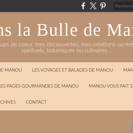
s la Bulle de M
oups de coeur, mes découvertes, mes créations ou mes
spirituels, botaniques ou culinaires...
 DE MANOU
LES VOYAGES ET BALADES DE MANOU
MAN
LES PAGES GOURMANDES DE MANOU
MANOU VOUS FAIT 
CHIVES
CONTACT