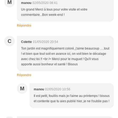
M
manou
02/05/2020 08:41
Un grand Merci à tous pour votre visite et votre
commentaire...Bon week-end !
Répondre
C
Colette
01/05/2020 20:54
Ton jardin est magnifiquement coloré, j'aime beaucoup ….tout
! et bien que tout soit en avance ici, on voit bien le décalage
avec chez toi !! <br /> Merci pour le muguet ! Qu'il vous
apporte aussi bonheur et santé ! Bisous
Répondre
M
manou
02/05/2020 10:56
Il est petit, fouillis mais je l'aime au printemps ! bisous
et contente que tu aies publié hier, je ne t'oublie pas !