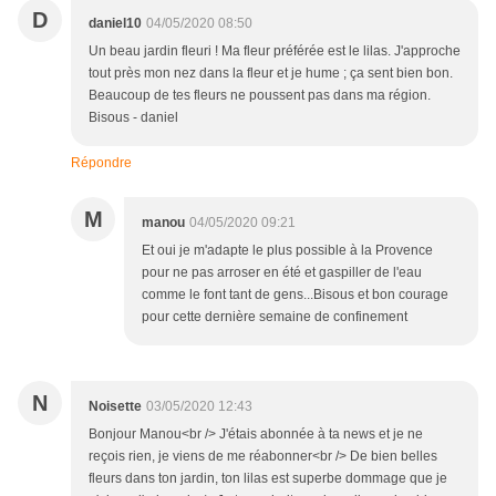
D
daniel10
04/05/2020 08:50
Un beau jardin fleuri ! Ma fleur préférée est le lilas. J'approche
tout près mon nez dans la fleur et je hume ; ça sent bien bon.
Beaucoup de tes fleurs ne poussent pas dans ma région.
Bisous - daniel
Répondre
M
manou
04/05/2020 09:21
Et oui je m'adapte le plus possible à la Provence
pour ne pas arroser en été et gaspiller de l'eau
comme le font tant de gens...Bisous et bon courage
pour cette dernière semaine de confinement
N
Noisette
03/05/2020 12:43
Bonjour Manou<br /> J'étais abonnée à ta news et je ne
reçois rien, je viens de me réabonner<br /> De bien belles
fleurs dans ton jardin, ton lilas est superbe dommage que je