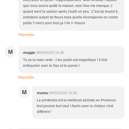
vous avez un jardin "magnifiquement" fleuri et beau ! depuis
que nous avons quitté la maison, mon lilas me manque:-)
quand vient la saision après j'oubli un peu...C'est du boulot à
entretenir autant de fleurs mais quelle récompense en contre
partie !! merci pour tout ça !<br /> bisous
Répondre
M
maggie
06/05/2020 10:36
Tu as la main verte :-) ton jardin est magnifique ! Il doit
embaumer avec le lilas et le jasmin !
Répondre
M
manou
06/05/2020 16:38
Le printemps est la meilleure période en Provence
tout pousse tout seul ! Après avec la chaleur c'est
différent !