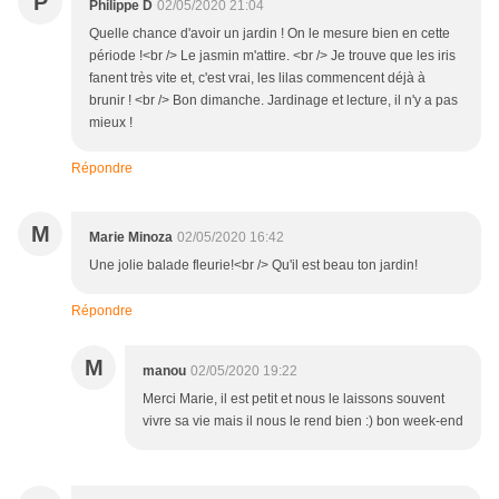
P
Philippe D
02/05/2020 21:04
Quelle chance d'avoir un jardin ! On le mesure bien en cette
période !<br /> Le jasmin m'attire. <br /> Je trouve que les iris
fanent très vite et, c'est vrai, les lilas commencent déjà à
brunir ! <br /> Bon dimanche. Jardinage et lecture, il n'y a pas
mieux !
Répondre
M
Marie Minoza
02/05/2020 16:42
Une jolie balade fleurie!<br /> Qu'il est beau ton jardin!
Répondre
M
manou
02/05/2020 19:22
Merci Marie, il est petit et nous le laissons souvent
vivre sa vie mais il nous le rend bien :) bon week-end