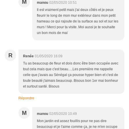
M
manou
02/05/2020 10:51
Il est vraiment petit mais j'ai deux côtés et je peux
fleurir le long de mon mur extérieur dans mon petit
hameau ce qui rajoute de la surface au sol et sur les
murs ! Merci pour ta visite. Moi aussi je te souhaite
un bon mois de mai
R
Renée
01/05/2020 16:09
Tu as beaucoup de fleur et dois donc être bien occupée avec
tout cela mais que c'est beau.....Les première me rappelle
celle que j'avais au Sénégal ça pousse hyper bien et c'est de
toute beauté j'aimais beaucoup. Bisous bon 1er mai bonheur
et surtout santé. Bisous
Répondre
M
manou
02/05/2020 10:49
Mon jardin est assez fouillis pour ne pas dire
beaucoup et je l'aime comme ça, je ne m'en occupe