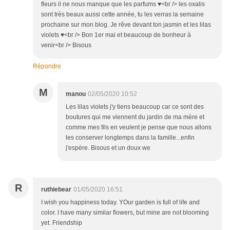
fleurs il ne nous manque que les parfums ♥<br /> les oxalis
sont très beaux aussi cette année, tu les verras la semaine
prochaine sur mon blog. Je rêve devant ton jasmin et les lilas
violets ♥<br /> Bon 1er mai et beaucoup de bonheur à
venir<br /> Bisous
Répondre
M
manou
02/05/2020 10:52
Les lilas violets j'y tiens beaucoup car ce sont des
boutures qui me viennent du jardin de ma mère et
comme mes fils en veulent je pense que nous allons
les conserver longtemps dans la famille...enfin
j'espère. Bisous et un doux we
R
ruthiebear
01/05/2020 16:51
I wish you happiness today. YOur garden is full of life and
color. I have many similar flowers, but mine are not blooming
yet. Friendship