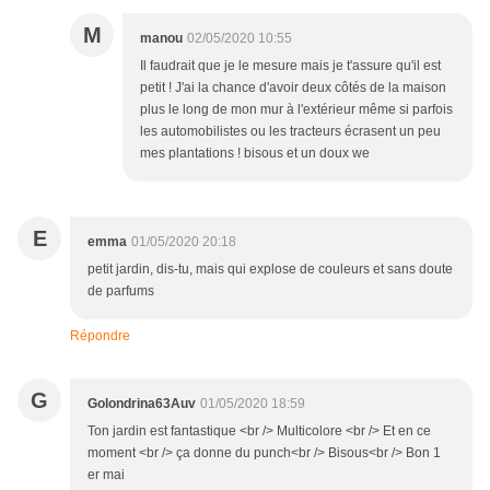
M
manou
02/05/2020 10:55
Il faudrait que je le mesure mais je t'assure qu'il est
petit ! J'ai la chance d'avoir deux côtés de la maison
plus le long de mon mur à l'extérieur même si parfois
les automobilistes ou les tracteurs écrasent un peu
mes plantations ! bisous et un doux we
E
emma
01/05/2020 20:18
petit jardin, dis-tu, mais qui explose de couleurs et sans doute
de parfums
Répondre
G
Golondrina63Auv
01/05/2020 18:59
Ton jardin est fantastique <br /> Multicolore <br /> Et en ce
moment <br /> ça donne du punch<br /> Bisous<br /> Bon 1
er mai