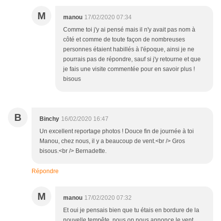
M
manou
17/02/2020 07:34
Comme toi j'y ai pensé mais il n'y avait pas nom à
côté et comme de toute façon de nombreuses
personnes étaient habillés à l'époque, ainsi je ne
pourrais pas de répondre, sauf si j'y retourne et que
je fais une visite commentée pour en savoir plus !
bisous
B
Binchy
16/02/2020 16:47
Un excellent reportage photos ! Douce fin de journée à toi
Manou, chez nous, il y a beaucoup de vent.<br /> Gros
bisous.<br /> Bernadette.
Répondre
M
manou
17/02/2020 07:32
Et oui je pensais bien que tu étais en bordure de la
nouvelle tempête, nous on nous annonce le vent