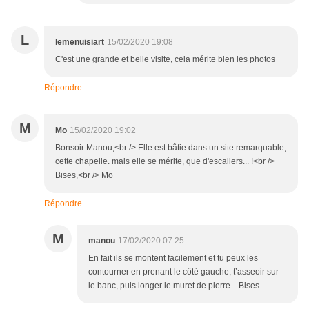
L
lemenuisiart
15/02/2020 19:08
C'est une grande et belle visite, cela mérite bien les photos
Répondre
M
Mo
15/02/2020 19:02
Bonsoir Manou,<br /> Elle est bâtie dans un site remarquable,
cette chapelle. mais elle se mérite, que d'escaliers... !<br />
Bises,<br /> Mo
Répondre
M
manou
17/02/2020 07:25
En fait ils se montent facilement et tu peux les
contourner en prenant le côté gauche, t’asseoir sur
le banc, puis longer le muret de pierre... Bises