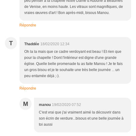
peu penser à la chapelle Notre Dame d'Aubune à Beaumes
de Venise, en moins haute. Les vitraux sont magnifiques, de
vraies œuvres d'art ! Bon après-midi, bisous Manou.
Répondre
T
Thaddée
18/02/2020 12:34
Oh la la mais que ce cadre verdoyant est beau ! Et rien que
pour la chapelle ! Dont l'intérieur est digne d'une grande
église. Quelle belle promenade tu as faite Manou ! Je te fais
un gros bisou et je te souhaite une très belle journée ... un
peu entamée déjà ;-).
Répondre
M
manou
19/02/2020 07:52
C'est vrai que j'ai vraiment aimé la découvrir dans
son écrin de verdure...bisous et une belle journée à
toi aussi