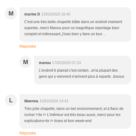
M
marine D
15/02/2020 18:40
C'est une très belle chapelle bâtie dans un endroit vraiment
superbe, merci Manou pour ce magnifique reportage bien
complet et intéressant, j'irais bien y faire un tour ...
Répondre
M
manou
17/02/2020 07:24
L'endroit tr plairait c'est certain...et la plupart des
gens qui y viennent n'arrivent plus à repartir...bisous
L
lilwenna
15/02/2020 14:41
Très jolie chapelle, dans un bel environnement, et à flanc de
rocher !<br /> L'intérieur est très beau aussi, merci pour les
explications<br /> bises et bon week-end
Répondre