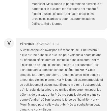
Monastier. Mais quand la partie romane est visible et
parlante si je puis dire les historiens ont matière à
étudier tous les détails et cela aide ensuite les
architectes et artisans pour restaurer les autres
édifices...Belle journée
V
Véronique
16/02/2020 11:13
Si cette chapelle n'avait pas été reconstruite , il ne resterait
d'elle qu'une ruine telle que l'on peut voir sur la photo datant
du début du siècle dernier , fort belle ruine d'ailleurs . <br />
L'histoire de ce lieu , du moins , celle qui est parvenue , est
extraordinaire à commencer par sa légende <br /> Cette
chapelle fut , pierre par pierre , remontée avec foi je pense et
amour des vieilles pierres . <br /> L'endroit est remarquable et
ce petit logement est un magnifique clin d'œil . Il est probable
qu'il fut celui de la prieure ou un lieu d'hébergement pour les
pèlerins de passage . <br /> Je me sens toute petite dans ce
genre d'endroit où l'on ressens la force de l'humilité . <br />
Merci Manou pour cette visite . <br /> Je te souhaite un beau
dimanche <br /> Bisous