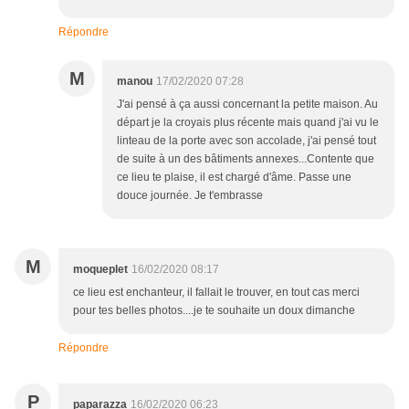
Répondre
M
manou
17/02/2020 07:28
J'ai pensé à ça aussi concernant la petite maison. Au
départ je la croyais plus récente mais quand j'ai vu le
linteau de la porte avec son accolade, j'ai pensé tout
de suite à un des bâtiments annexes...Contente que
ce lieu te plaise, il est chargé d'âme. Passe une
douce journée. Je t'embrasse
M
moqueplet
16/02/2020 08:17
ce lieu est enchanteur, il fallait le trouver, en tout cas merci
pour tes belles photos....je te souhaite un doux dimanche
Répondre
P
paparazza
16/02/2020 06:23