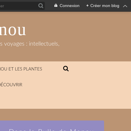
Connexion
+
Créer mon blog
anou
 voyages : intellectuels,
OU ET LES PLANTES
DÉCOUVRIR