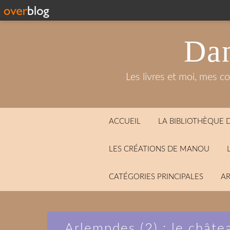
Dan
Les livres et moi, mes c
ACCUEIL
LA BIBLIOTHÈQUE
LES CRÉATIONS DE MANOU
CATÉGORIES PRINCIPALES
AR
Arlempdes (2) : le châte