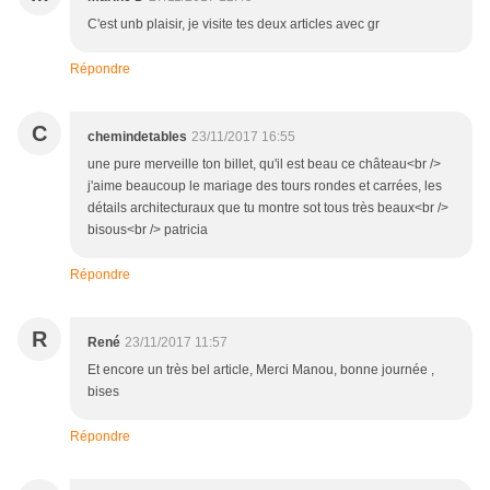
C'est unb plaisir, je visite tes deux articles avec gr
Répondre
C
chemindetables
23/11/2017 16:55
une pure merveille ton billet, qu'il est beau ce château<br />
j'aime beaucoup le mariage des tours rondes et carrées, les
détails architecturaux que tu montre sot tous très beaux<br />
bisous<br /> patricia
Répondre
R
René
23/11/2017 11:57
Et encore un très bel article, Merci Manou, bonne journée ,
bises
Répondre