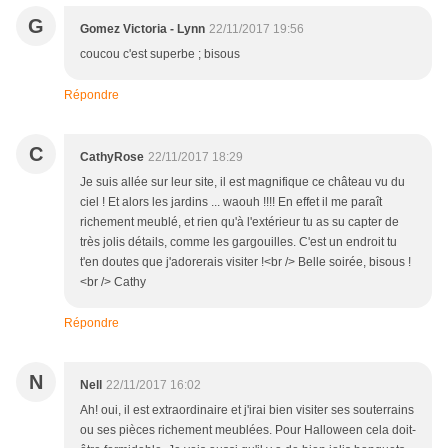
G
Gomez Victoria - Lynn
22/11/2017 19:56
coucou c'est superbe ; bisous
Répondre
C
CathyRose
22/11/2017 18:29
Je suis allée sur leur site, il est magnifique ce château vu du
ciel ! Et alors les jardins ... waouh !!!! En effet il me paraît
richement meublé, et rien qu'à l'extérieur tu as su capter de
très jolis détails, comme les gargouilles. C'est un endroit tu
t'en doutes que j'adorerais visiter !<br /> Belle soirée, bisous !
<br /> Cathy
Répondre
N
Nell
22/11/2017 16:02
Ah! oui, il est extraordinaire et j'irai bien visiter ses souterrains
ou ses pièces richement meublées. Pour Halloween cela doit-