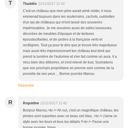
T
Thaddée
22/11/2017 11:42
C'est un château que mon père aurait aimé visiter, il nous
emmenait toujours dans les souterrains, cachots, oubliettes
d'un tas de châteaux qui m'ont laissé des souvenirs
impérissables. Je me souviens aussi de salles luxueuses,
décorées de meubles d'époque et de tentures
époustouflantes, et de jardins à la française verts et
rectilignes. Tout ça pour te dire que je trouve très majestueux
mais aussi très impressionnant ton château tout doré qui
prend la lumière de l'automne et s'en fait comme un aura. Il a
vécu bien des déboires, et s'est relevé de tout. Souhaitons
que son prochain propriétaire en prenne soin comme de la
prunelle de ses yeux ... Bonne journée Manou.
Répondre
R
Roguidine
22/11/2017 11:42
Bonjour Manou,<br /> Ah oui, c'est un magnifique château, tes
photos sont superbes avec ce beau ciel bleu ,<br /> j'aime ce
style avec les tours et tous les détails !!<br /> Passe une
bonne journée, bises