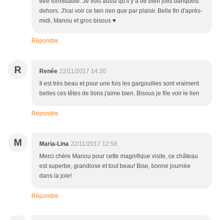
être formidable. Je vois aussi qu'il y a de bien jolis banquets
dehors. J'irai voir ce lien rien que par plaisir. Belle fin d'après-
midi, Manou et gros bisous ♥
Répondre
R
Renée
22/11/2017 14:30
Il est très beau et pour une fois les gargouilles sont vraiment
belles ces têtes de lions j'aime bien. Bisous je file voir le lien
Répondre
M
Maria-Lina
22/11/2017 12:56
Merci chère Manou pour cette magnifique visite, ce château
est superbe, grandiose et tout beau! Bise, bonne journée
dans la joie!
Répondre