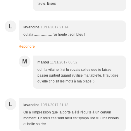
faute. Bises
L
lavandine
10/11/2017 21:14
oulala .................... j'ai honte : son bleu !
Répondre
M
manou
11/11/2017 06:52
ouh la vilaine :) si tu voyais celles que je laisse
passer surtout quand j'utilise ma tablette. Il faut dire
qu'elle choisit les mots à ma place :)
L
lavandine
10/11/2017 21:13
On a l'impression que la porte a été réduite à un certain
moment. En tous cas sont bleu est sympa.<br /> Gros bisous
et belle soirée.