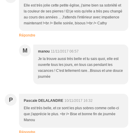
Elle est très jolie cette petite église, j'aime bien sa sobriété et
la couleur de ses pierres ! Et je vois qu'elle a très peu changé
au cours des années ... J'attends l'intérieur avec impatience
maintenant !<br /> Belle soirée, bisous !<br /> Cathy
Répondre
M
manou
11/11/2017 06:57
Je la trouve aussi très belle et tu sais quoi, elle est
ouverte tous les jours, en tous cas pendant les
vacances ! C'est tellement rare...Bisous et une douce
journée
P
Pascale DELALANDRE
10/11/2017 16:32
Elle est très belle, et ce sont les plus sobres comme celle-ci
que j'apprécie le plus. <br /> Bise et bonne fin de journée
Manou
Répondre