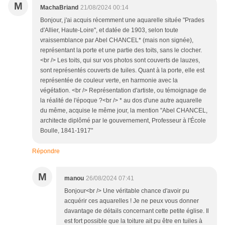
M
MachaBriand
21/08/2024 00:14
Bonjour, j'ai acquis récemment une aquarelle située "Prades
d'Allier, Haute-Loire", et datée de 1903, selon toute
vraissemblance par Abel CHANCEL* (mais non signée),
représentant la porte et une partie des toits, sans le clocher.
<br /> Les toits, qui sur vos photos sont couverts de lauzes,
sont représentés couverts de tuiles. Quant à la porte, elle est
représentée de couleur verte, en harmonie avec la
végétation. <br /> Représentation d'artiste, ou témoignage de
la réalité de l'époque ?<br /> * au dos d'une autre aquarelle
du même, acquise le même jour, la mention "Abel CHANCEL,
architecte diplômé par le gouvernement, Professeur à l'École
Boulle, 1841-1917"
Répondre
M
manou
26/08/2024 07:41
Bonjour<br /> Une véritable chance d'avoir pu
acquérir ces aquarelles ! Je ne peux vous donner
davantage de détails concernant cette petite église. Il
est fort possible que la toiture ait pu être en tuiles à