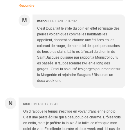
Répondre
M
manou
11/11/2017 07:02
C'est tout à fait le style du coin en effet et l'usage des
pierres volcaniques comme les habitants les
appellent, donnent ce charme aux édifices en les
colorant de rouge, de noir et ici de quelques touches
de tons plus clairs. Là tu es à l'écart du chemin de
Saint Jacques puisque par rapport à Monistrol où tu
es passée, il faut descendre l'Allier le long des
gorges...Or toi tu as quitté les gorges pour monter sur
la Margeride et rejoindre Saugues ! Bisous et un
doux week-end
N
Nell
10/11/2017 12:42
On dirait que le temps s'est figé en voyant l'ancienne photo.
C'est une petite église qui a beaucoup de charme. Drôles toits
en enfin, mais je préfère la lauze à la tuile. ce n'est que mon
point de vue. Excellente journée et doux week-end. Ici pas de