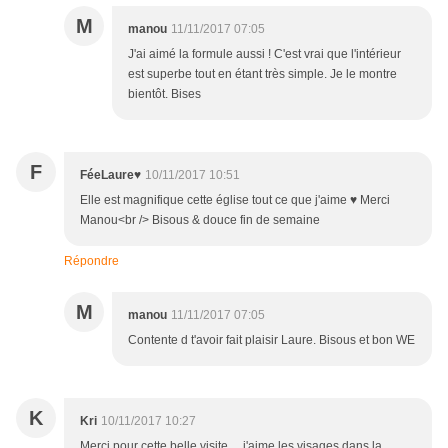
M
manou
11/11/2017 07:05
J'ai aimé la formule aussi ! C'est vrai que l'intérieur
est superbe tout en étant très simple. Je le montre
bientôt. Bises
F
FéeLaure♥
10/11/2017 10:51
Elle est magnifique cette église tout ce que j'aime ♥ Merci
Manou<br /> Bisous & douce fin de semaine
Répondre
M
manou
11/11/2017 07:05
Contente d t'avoir fait plaisir Laure. Bisous et bon WE
K
Kri
10/11/2017 10:27
Merci pour cette belle visite ... j'aime les visages dans la