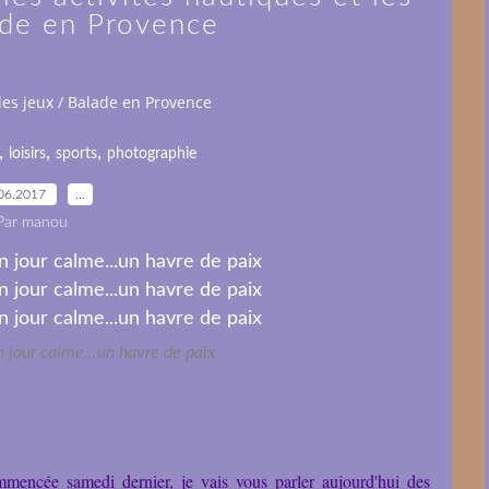
ade en Provence
t les jeux / Balade en Provence
,
,
,
loisirs
sports
photographie
06.2017
…
Par manou
n jour calme...un havre de paix
mmencée samedi dernier, je vais vous parler aujourd'hui des