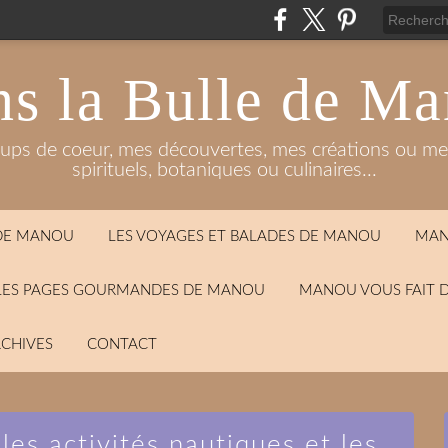
s la Bulle de M
oups de coeur, mes découvertes, mes créations ou mes
spirituels, botaniques ou culinaires...
 DE MANOU
LES VOYAGES ET BALADES DE MANOU
MAN
LES PAGES GOURMANDES DE MANOU
MANOU VOUS FAIT 
CHIVES
CONTACT
 les activités nautiques et les