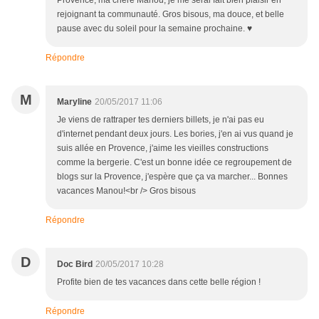
Provence, ma chère Manou, je me serai fait bien plaisir en
rejoignant ta communauté. Gros bisous, ma douce, et belle
pause avec du soleil pour la semaine prochaine. ♥
Répondre
M
Maryline
20/05/2017 11:06
Je viens de rattraper tes derniers billets, je n'ai pas eu
d'internet pendant deux jours. Les bories, j'en ai vus quand je
suis allée en Provence, j'aime les vieilles constructions
comme la bergerie. C'est un bonne idée ce regroupement de
blogs sur la Provence, j'espère que ça va marcher... Bonnes
vacances Manou!<br /> Gros bisous
Répondre
D
Doc Bird
20/05/2017 10:28
Profite bien de tes vacances dans cette belle région !
Répondre