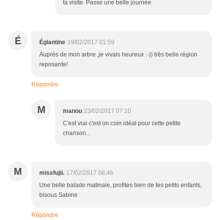
ta visite. Passe une belle journée
É
Églantine
19/02/2017 01:59
Auprès de mon arbre ,je vivais heureux :-)) très belle région
reposante!
Répondre
M
manou
23/02/2017 07:10
C'est vrai c'est un coin idéal pour cette petite
chanson...
M
missfujii.
17/02/2017 08:46
Une belle balade matinale, profites bien de tes petits enfants,
bisous Sabine
Répondre