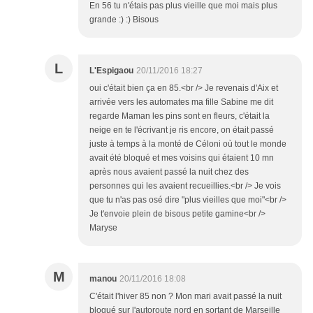
En 56 tu n'étais pas plus vieille que moi mais plus
grande :) :) Bisous
L
L'Espigaou
20/11/2016 18:27
oui c'était bien ça en 85.<br /> Je revenais d'Aix et
arrivée vers les automates ma fille Sabine me dit
regarde Maman les pins sont en fleurs, c'était la
neige en te l'écrivant je ris encore, on était passé
juste à temps à la monté de Céloni où tout le monde
avait été bloqué et mes voisins qui étaient 10 mn
après nous avaient passé la nuit chez des
personnes qui les avaient recueillies.<br /> Je vois
que tu n'as pas osé dire "plus vieilles que moi"<br />
Je t'envoie plein de bisous petite gamine<br />
Maryse
M
manou
20/11/2016 18:08
C'était l'hiver 85 non ? Mon mari avait passé la nuit
bloqué sur l'autoroute nord en sortant de Marseille