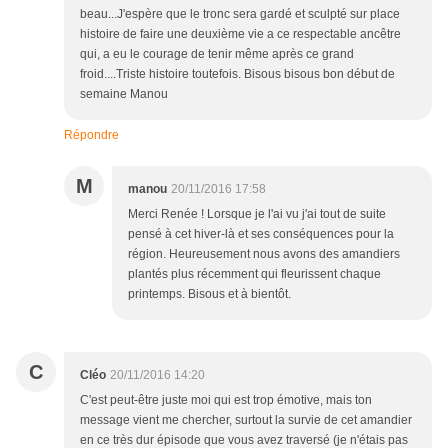
beau...J'espère que le tronc sera gardé et sculpté sur place
histoire de faire une deuxième vie a ce respectable ancêtre
qui, a eu le courage de tenir même après ce grand
froid....Triste histoire toutefois. Bisous bisous bon début de
semaine Manou
Répondre
M
manou
20/11/2016 17:58
Merci Renée ! Lorsque je l'ai vu j'ai tout de suite
pensé à cet hiver-là et ses conséquences pour la
région. Heureusement nous avons des amandiers
plantés plus récemment qui fleurissent chaque
printemps. Bisous et à bientôt.
C
Cléo
20/11/2016 14:20
C'est peut-être juste moi qui est trop émotive, mais ton
message vient me chercher, surtout la survie de cet amandier
en ce très dur épisode que vous avez traversé (je n'étais pas