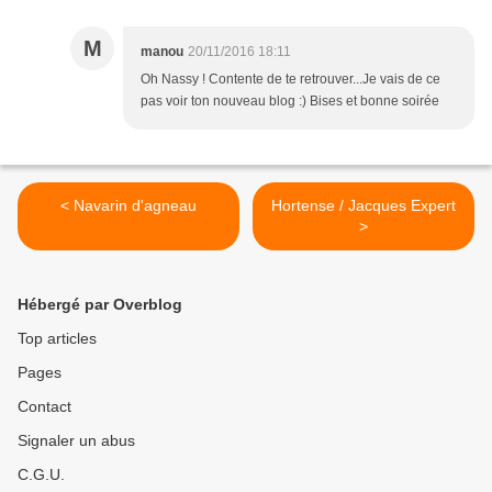
M
manou
20/11/2016 18:11
Oh Nassy ! Contente de te retrouver...Je vais de ce
pas voir ton nouveau blog :) Bises et bonne soirée
< Navarin d'agneau
Hortense / Jacques Expert
>
Hébergé par Overblog
Top articles
Pages
Contact
Signaler un abus
C.G.U.