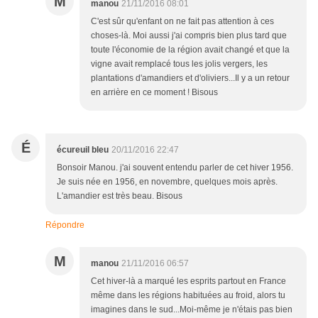
M
manou
21/11/2016 08:01
C'est sûr qu'enfant on ne fait pas attention à ces
choses-là. Moi aussi j'ai compris bien plus tard que
toute l'économie de la région avait changé et que la
vigne avait remplacé tous les jolis vergers, les
plantations d'amandiers et d'oliviers...Il y a un retour
en arrière en ce moment ! Bisous
É
écureuil bleu
20/11/2016 22:47
Bonsoir Manou. j'ai souvent entendu parler de cet hiver 1956.
Je suis née en 1956, en novembre, quelques mois après.
L'amandier est très beau. Bisous
Répondre
M
manou
21/11/2016 06:57
Cet hiver-là a marqué les esprits partout en France
même dans les régions habituées au froid, alors tu
imagines dans le sud...Moi-même je n'étais pas bien