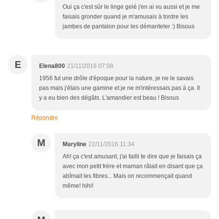
Oui ça c'est sûr le linge gelé j'en ai vu aussi et je me
faisais gronder quand je m'amusais à tordre les
jambes de pantalon pour les démanteler :) Bisous
E
Elena800
21/11/2016 07:08
1956 fut une drôle d'époque pour la nature, je ne le savais
pas mais j'étais une gamine et je ne m'intéressais pas à ça. Il
y a eu bien des dégâts. L'amandier est beau ! Bisous
Répondre
M
Maryline
22/11/2016 11:34
Ah! ça c'est amusant, j'ai failli te dire que je faisais ça
avec mon petit frère et maman râlait en disant que ça
abîmait les fibres... Mais on recommençait quand
même! hihi!