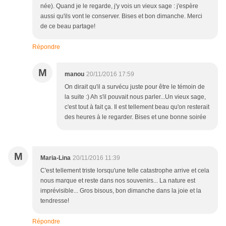
née). Quand je le regarde, j'y vois un vieux sage : j'espère
aussi qu'ils vont le conserver. Bises et bon dimanche. Merci
de ce beau partage!
Répondre
M
manou
20/11/2016 17:59
On dirait qu'il a survécu juste pour être le témoin de
la suite :) Ah s'il pouvait nous parler...Un vieux sage,
c'est tout à fait ça. Il est tellement beau qu'on resterait
des heures à le regarder. Bises et une bonne soirée
M
Maria-Lina
20/11/2016 11:39
C'est tellement triste lorsqu'une telle catastrophe arrive et cela
nous marque et reste dans nos souvenirs... La nature est
imprévisible... Gros bisous, bon dimanche dans la joie et la
tendresse!
Répondre