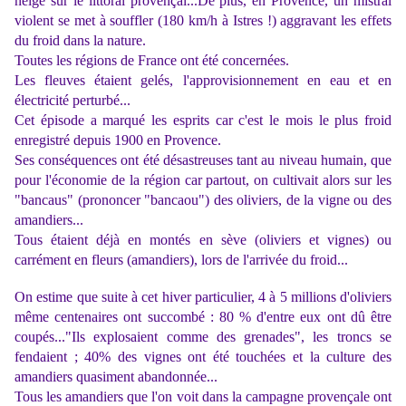
neige sur le littoral provençal...De plus, en Provence, un mistral
violent se met à souffler (180 km/h à Istres !) aggravant les effets
du froid dans la nature.
Toutes les régions de France ont été concernées.
Les fleuves étaient gelés, l'approvisionnement en eau et en
électricité perturbé...
Cet épisode a marqué les esprits car c'est le mois le plus froid
enregistré depuis 1900 en Provence.
Ses conséquences ont été désastreuses tant au niveau humain, que
pour l'économie de la région car partout, on cultivait alors sur les
"bancaus" (prononcer "bancaou") des oliviers, de la vigne ou des
amandiers...
Tous étaient déjà en montés en sève (oliviers et vignes) ou
carrément en fleurs (amandiers), lors de l'arrivée du froid...
On estime que suite à cet hiver particulier, 4 à 5 millions d'oliviers
même centenaires ont succombé : 80 % d'entre eux ont dû être
coupés..."Ils explosaient comme des grenades", les troncs se
fendaient ; 40% des vignes ont été touchées et la culture des
amandiers quasiment abandonnée...
Tous les amandiers que l'on voit dans la campagne provençale ont