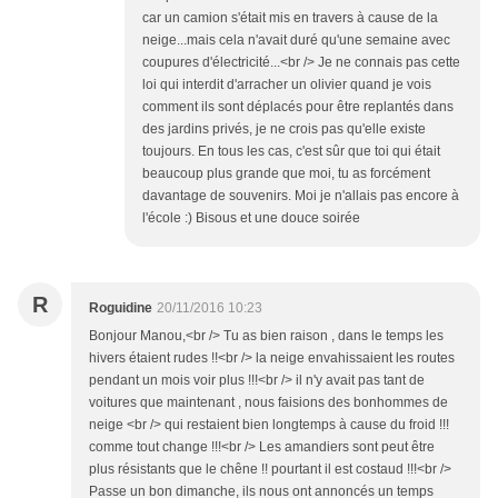
car un camion s'était mis en travers à cause de la
neige...mais cela n'avait duré qu'une semaine avec
coupures d'électricité...<br /> Je ne connais pas cette
loi qui interdit d'arracher un olivier quand je vois
comment ils sont déplacés pour être replantés dans
des jardins privés, je ne crois pas qu'elle existe
toujours. En tous les cas, c'est sûr que toi qui était
beaucoup plus grande que moi, tu as forcément
davantage de souvenirs. Moi je n'allais pas encore à
l'école :) Bisous et une douce soirée
R
Roguidine
20/11/2016 10:23
Bonjour Manou,<br /> Tu as bien raison , dans le temps les
hivers étaient rudes !!<br /> la neige envahissaient les routes
pendant un mois voir plus !!!<br /> il n'y avait pas tant de
voitures que maintenant , nous faisions des bonhommes de
neige <br /> qui restaient bien longtemps à cause du froid !!!
comme tout change !!!<br /> Les amandiers sont peut être
plus résistants que le chêne !! pourtant il est costaud !!!<br />
Passe un bon dimanche, ils nous ont annoncés un temps