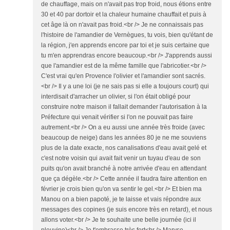
de chauffage, mais on n'avait pas trop froid, nous étions entre
30 et 40 par dortoir et la chaleur humaine chauffait et puis à
cet âge là on n'avait pas froid.<br /> Je ne connaissais pas
l'histoire de l'amandier de Vernègues, tu vois, bien qu'étant de
la région, j'en apprends encore par toi et je suis certaine que
tu m'en apprendras encore beaucoup.<br /> J'apprends aussi
que l'amandier est de la même famille que l'abricotier.<br />
C'est vrai qu'en Provence l'olivier et l'amandier sont sacrés.
<br /> Il y a une loi (je ne sais pas si elle a toujours court) qui
interdisait d'arracher un olivier, si l'on était obligé pour
construire notre maison il fallait demander l'autorisation à la
Préfecture qui venait vérifier si l'on ne pouvait pas faire
autrement.<br /> On a eu aussi une année très froide (avec
beaucoup de neige) dans les années 80 je ne me souviens
plus de la date exacte, nos canalisations d'eau avait gelé et
c'est notre voisin qui avait fait venir un tuyau d'eau de son
puits qu'on avait branché à notre arrivée d'eau en attendant
que ça dégèle.<br /> Cette année il faudra faire attention en
février je crois bien qu'on va sentir le gel.<br /> Et bien ma
Manou on a bien papoté, je te laisse et vais répondre aux
messages des copines (je suis encore très en retard), et nous
allons voter.<br /> Je te souhaite une belle journée (ici il