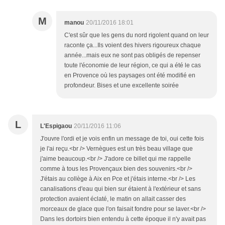
M
manou
20/11/2016 18:01
C'est sûr que les gens du nord rigolent quand on leur
raconte ça...Ils voient des hivers rigoureux chaque
année...mais eux ne sont pas obligés de repenser
toute l'économie de leur région, ce qui a été le cas
en Provence où les paysages ont été modifié en
profondeur. Bises et une excellente soirée
L
L'Espigaou
20/11/2016 11:06
J'ouvre l'ordi et je vois enfin un message de toi, oui cette fois
je l'ai reçu.<br /> Vernègues est un très beau village que
j'aime beaucoup.<br /> J'adore ce billet qui me rappelle
comme à tous les Provençaux bien des souvenirs.<br />
J'étais au collège à Aix en Pce et j'étais interne.<br /> Les
canalisations d'eau qui bien sur étaient à l'extérieur et sans
protection avaient éclaté, le matin on allait casser des
morceaux de glace que l'on faisait fondre pour se laver.<br />
Dans les dortoirs bien entendu à cette époque il n'y avait pas