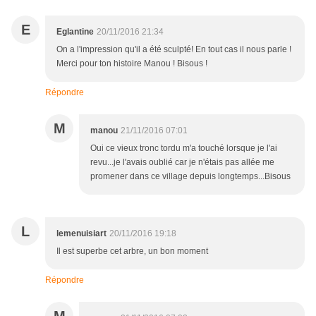
E
Eglantine
20/11/2016 21:34
On a l'impression qu'il a été sculpté! En tout cas il nous parle !
Merci pour ton histoire Manou ! Bisous !
Répondre
M
manou
21/11/2016 07:01
Oui ce vieux tronc tordu m'a touché lorsque je l'ai
revu...je l'avais oublié car je n'étais pas allée me
promener dans ce village depuis longtemps...Bisous
L
lemenuisiart
20/11/2016 19:18
Il est superbe cet arbre, un bon moment
Répondre