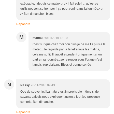
exécrable, , depuis ce matin<br /> il fait soleil ,,, qu'est ce
qu'ils peuvent se tromper !! ça peut venir dans la journée,<br
/> Bon dimanche , bises
Répondre
M
manou
20/11/2016 18:10
C'est sûr que chez moi non plus je ne me fis plus à la
météo...Je regarde par la fenêtre tous les matins,
cela me suffit. Il faut être prudent uniquement si on
part en randonnée...se retrouver sous l'orage n'est
jamais trop plaisant. Bises et bonne soirée
N
Nassy
20/11/2016 09:43
Que de souvenirs! La nature est imprévisible même si de
savants calculs nous expliquent qu'on a tout (ou presque)
compris. Bon dimanche.
Répondre