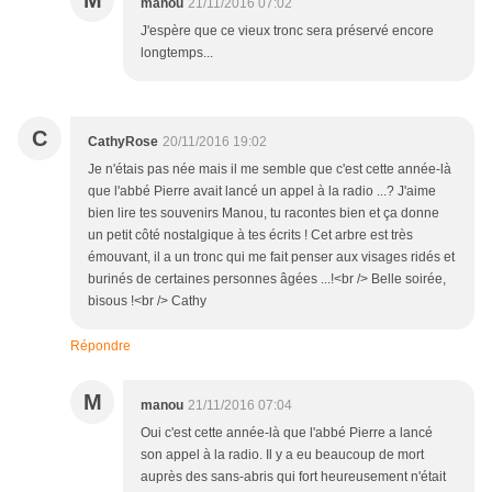
M
manou
21/11/2016 07:02
J'espère que ce vieux tronc sera préservé encore
longtemps...
C
CathyRose
20/11/2016 19:02
Je n'étais pas née mais il me semble que c'est cette année-là
que l'abbé Pierre avait lancé un appel à la radio ...? J'aime
bien lire tes souvenirs Manou, tu racontes bien et ça donne
un petit côté nostalgique à tes écrits ! Cet arbre est très
émouvant, il a un tronc qui me fait penser aux visages ridés et
burinés de certaines personnes âgées ...!<br /> Belle soirée,
bisous !<br /> Cathy
Répondre
M
manou
21/11/2016 07:04
Oui c'est cette année-là que l'abbé Pierre a lancé
son appel à la radio. Il y a eu beaucoup de mort
auprès des sans-abris qui fort heureusement n'était