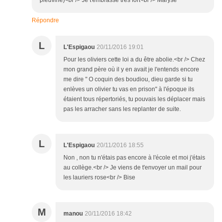
pleuvine)<br /> Je t'embrasse très fort<br /> Maryse
Répondre
L
L'Espigaou
20/11/2016 19:01
Pour les oliviers cette loi a du être abolie.<br /> Chez
mon grand père où il y en avait je l'entends encore
me dire " O coquin des boudiou, dieu garde si tu
enlèves un olivier tu vas en prison" à l'époque ils
étaient tous répertoriés, tu pouvais les déplacer mais
pas les arracher sans les replanter de suite.
L
L'Espigaou
20/11/2016 18:55
Non , non tu n'étais pas encore à l'école et moi j'étais
au collège.<br /> Je viens de t'envoyer un mail pour
les lauriers rose<br /> Bise
M
manou
20/11/2016 18:42