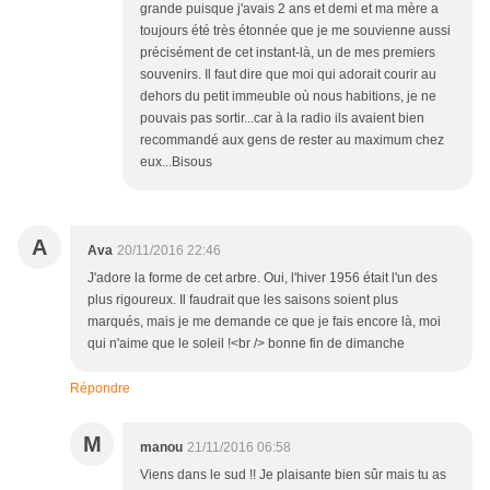
grande puisque j'avais 2 ans et demi et ma mère a
toujours été très étonnée que je me souvienne aussi
précisément de cet instant-là, un de mes premiers
souvenirs. Il faut dire que moi qui adorait courir au
dehors du petit immeuble où nous habitions, je ne
pouvais pas sortir...car à la radio ils avaient bien
recommandé aux gens de rester au maximum chez
eux...Bisous
A
Ava
20/11/2016 22:46
J'adore la forme de cet arbre. Oui, l'hiver 1956 était l'un des
plus rigoureux. Il faudrait que les saisons soient plus
marqués, mais je me demande ce que je fais encore là, moi
qui n'aime que le soleil !<br /> bonne fin de dimanche
Répondre
M
manou
21/11/2016 06:58
Viens dans le sud !! Je plaisante bien sûr mais tu as