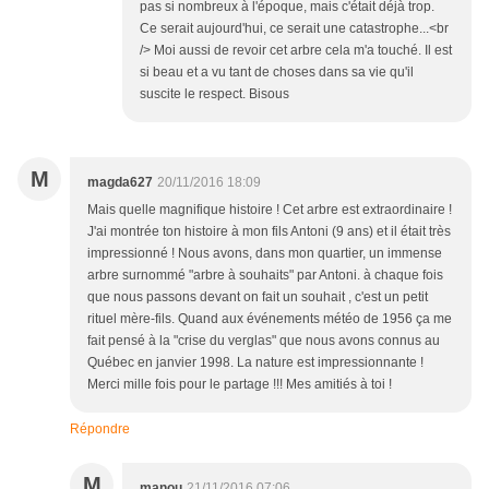
pas si nombreux à l'époque, mais c'était déjà trop.
Ce serait aujourd'hui, ce serait une catastrophe...<br
/> Moi aussi de revoir cet arbre cela m'a touché. Il est
si beau et a vu tant de choses dans sa vie qu'il
suscite le respect. Bisous
M
magda627
20/11/2016 18:09
Mais quelle magnifique histoire ! Cet arbre est extraordinaire !
J'ai montrée ton histoire à mon fils Antoni (9 ans) et il était très
impressionné ! Nous avons, dans mon quartier, un immense
arbre surnommé "arbre à souhaits" par Antoni. à chaque fois
que nous passons devant on fait un souhait , c'est un petit
rituel mère-fils. Quand aux événements météo de 1956 ça me
fait pensé à la "crise du verglas" que nous avons connus au
Québec en janvier 1998. La nature est impressionnante !
Merci mille fois pour le partage !!! Mes amitiés à toi !
Répondre
M
manou
21/11/2016 07:06