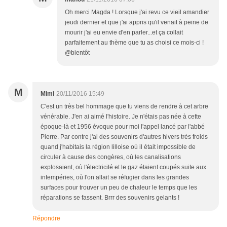
Oh merci Magda ! Lorsque j'ai revu ce vieil amandier
jeudi dernier et que j'ai appris qu'il venait à peine de
mourir j'ai eu envie d'en parler...et ça collait
parfaitement au thème que tu as choisi ce mois-ci !
@bientôt
M
Mimi
20/11/2016 15:49
C'est un très bel hommage que tu viens de rendre à cet arbre
vénérable. J'en ai aimé l'histoire. Je n'étais pas née à cette
époque-là et 1956 évoque pour moi l'appel lancé par l'abbé
Pierre. Par contre j'ai des souvenirs d'autres hivers très froids
quand j'habitais la région lilloise où il était impossible de
circuler à cause des congères, où les canalisations
explosaient, où l'électricité et le gaz étaient coupés suite aux
intempéries, où l'on allait se réfugier dans les grandes
surfaces pour trouver un peu de chaleur le temps que les
réparations se fassent. Brrr des souvenirs gelants !
Répondre