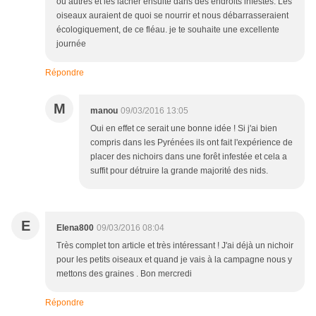
ou autres et les lâcher ensuite dans des endroits infestés. Les
oiseaux auraient de quoi se nourrir et nous débarrasseraient
écologiquement, de ce fléau. je te souhaite une excellente
journée
Répondre
M
manou
09/03/2016 13:05
Oui en effet ce serait une bonne idée ! Si j'ai bien
compris dans les Pyrénées ils ont fait l'expérience de
placer des nichoirs dans une forêt infestée et cela a
suffit pour détruire la grande majorité des nids.
E
Elena800
09/03/2016 08:04
Très complet ton article et très intéressant ! J'ai déjà un nichoir
pour les petits oiseaux et quand je vais à la campagne nous y
mettons des graines . Bon mercredi
Répondre