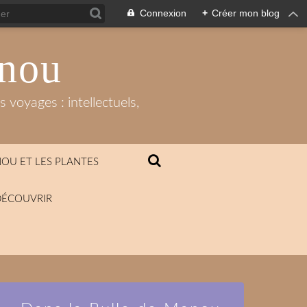
Connexion
+
Créer mon blog
anou
 voyages : intellectuels,
OU ET LES PLANTES
DÉCOUVRIR