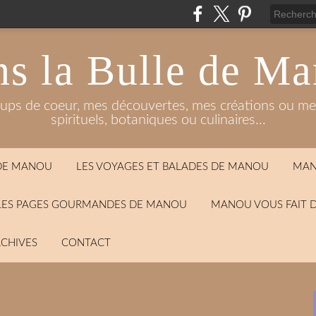
s la Bulle de M
oups de coeur, mes découvertes, mes créations ou mes
spirituels, botaniques ou culinaires...
 DE MANOU
LES VOYAGES ET BALADES DE MANOU
MAN
LES PAGES GOURMANDES DE MANOU
MANOU VOUS FAIT 
CHIVES
CONTACT