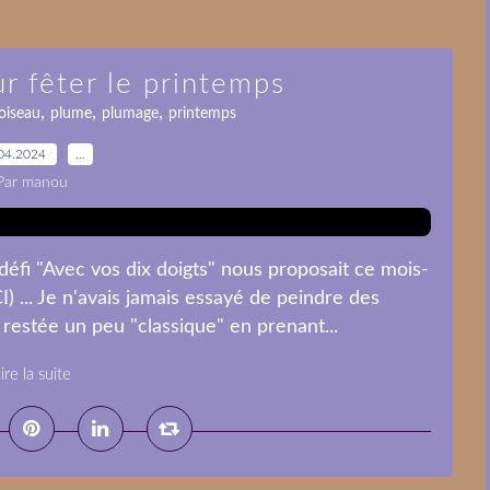
r fêter le printemps
,
,
,
oiseau
plume
plumage
printemps
04.2024
…
Par manou
fi "Avec vos dix doigts" nous proposait ce mois-
 ... Je n'avais jamais essayé de peindre des
s restée un peu "classique" en prenant...
ire la suite