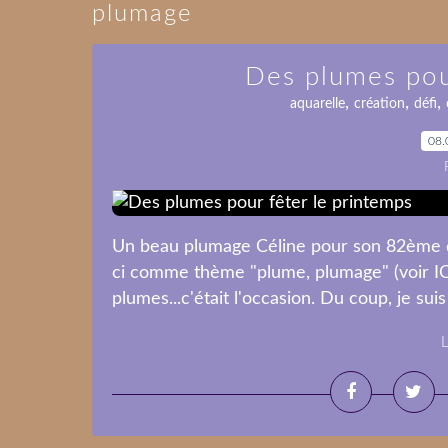
plumage
Des plumes pou
,
,
,
aquarelle
création
défi
08.
Un beau plumage Céline pour son 82ème dé
ci comme thème "plume, plumage" (voir ICI)
plumes...c'était l'occasion. Du coup, je sui
L