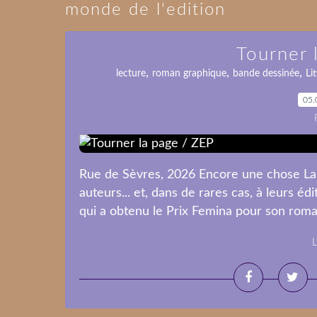
monde de l'edition
Tourner 
,
,
,
lecture
roman graphique
bande dessinée
Li
05.
Rue de Sèvres, 2026 Encore une chose Lamb
auteurs... et, dans de rares cas, à leurs éd
qui a obtenu le Prix Femina pour son roman
L