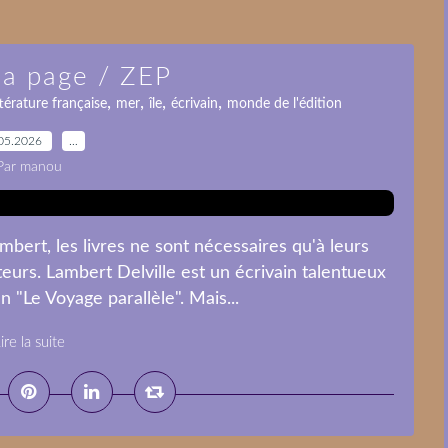
la page / ZEP
,
,
,
,
ttérature française
mer
île
écrivain
monde de l'édition
05.2026
…
Par manou
ert, les livres ne sont nécessaires qu'à leurs
iteurs. Lambert Delville est un écrivain talentueux
 "Le Voyage parallèle". Mais...
ire la suite