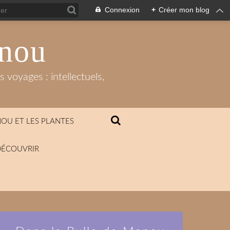
Connexion
+
Créer mon blog
anou
 voyages : intellectuels,
OU ET LES PLANTES
DÉCOUVRIR