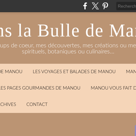
s la Bulle de M
oups de coeur, mes découvertes, mes créations ou mes
spirituels, botaniques ou culinaires...
 DE MANOU
LES VOYAGES ET BALADES DE MANOU
MAN
LES PAGES GOURMANDES DE MANOU
MANOU VOUS FAIT 
CHIVES
CONTACT