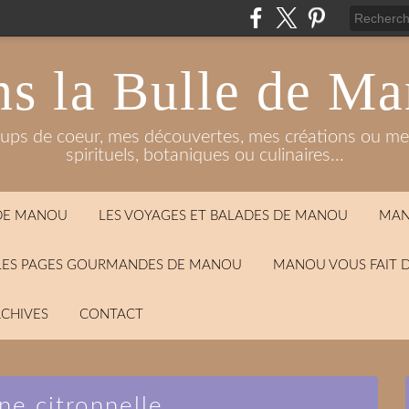
s la Bulle de M
oups de coeur, mes découvertes, mes créations ou mes
spirituels, botaniques ou culinaires...
 DE MANOU
LES VOYAGES ET BALADES DE MANOU
MAN
LES PAGES GOURMANDES DE MANOU
MANOU VOUS FAIT 
CHIVES
CONTACT
ne citronnelle