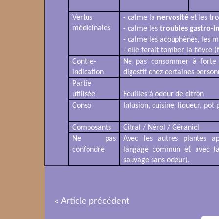
Vertus
- calme la
nervosité
et les tr
médicinales
- calme les
troubles gastro-i
- calme les acouphènes, les ma
- elle ferait tomber la fièvre (
Contre-
Ne pas consommer à forte d
indication
digestif chez certaines person
Partie
utilisée
Feuilles à odeur de citron
Conso
Infusion, cuisine, liqueur, pot
Composants
Citral / Nérol / Géraniol
Ne pas
Avec les autres plantes ap
confondre
langage commun et avec la v
sauvage sans odeur).
« Article précédent