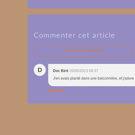
Commenter cet article
Ajouter un commentaire
D
Doc Bird
20/06/2023 08:37
J'en avais planté dans une balconnière, et j'adore 
Répondre