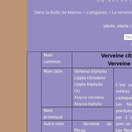
Dans la Bulle de Manou
>
Categories
>
La vervein
,
plante
plante c
06.
Verveine ci
Nom
commun
Verveine
Nom latin
Verbena triphylla
Lippia citriodora
Lippia triphylla
C’est u
OU
mètres
Aloysia citriodora
caduque
Aloysia triphylla
Les feu
Nom
pointues
provençal
par 3 (
Autre nom
- Verveine du
avec un 
Pérou
Les fle