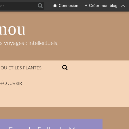
Connexion
+
Créer mon blog
anou
 voyages : intellectuels,
OU ET LES PLANTES
DÉCOUVRIR