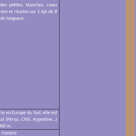
tes petites, blanches, roses
cées et réunies sur 1 épi de 8
de longueur.
ècle en Europe du Sud, elle est
ud (Pérou, Chili, Argentine…)
000 m.
 l’ombre