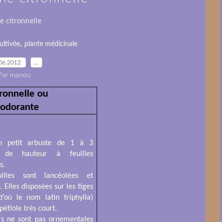
e citronnelle
,
ultivée
plante médicinale
06.2012
…
Par manou
tronnelle ou
 odorante
n petit arbuste de 1 à 3
 de hauteur à feuilles
s.
illes sont lancéolées et
. Elles disposées sur les tiges
d’où le nom latin triphylla)
pétiole très court.
urs ne sont pas ornementales