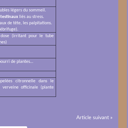
oubles légers du sommeil.
ntestinaux
liés au stress.
ux de tête, les palpitations.
fébrifuge).
ose (irritant pour le tube
nes)
 pourri de plantes…
pelées citronnelle dans le
erveine officinale (plante
Article suivant »