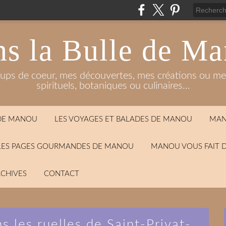
s la Bulle de M
oups de coeur, mes découvertes, mes créations ou mes
spirituels, botaniques ou culinaires...
 DE MANOU
LES VOYAGES ET BALADES DE MANOU
MAN
LES PAGES GOURMANDES DE MANOU
MANOU VOUS FAIT 
CHIVES
CONTACT
s les ruelles de Saint-Privat-