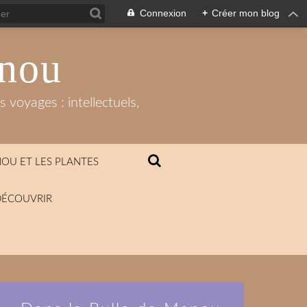
Connexion
+
Créer mon blog
anou
 voyages : intellectuels,
OU ET LES PLANTES
DÉCOUVRIR