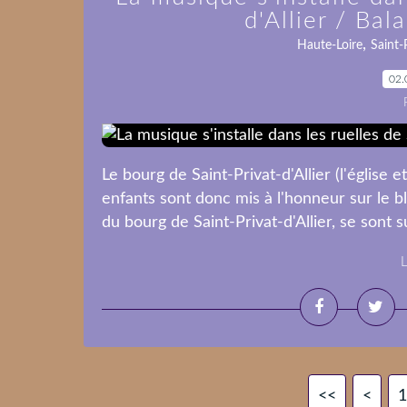
d'Allier / Ba
,
Haute-Loire
Saint-P
02.
Le bourg de Saint-Privat-d'Allier (l'église et
enfants sont donc mis à l'honneur sur le 
du bourg de Saint-Privat-d'Allier, se sont 
L
<<
<
1