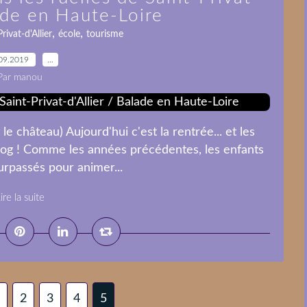
lade en Haute-Loire
,
,
rivat-d'Allier
école
tourisme
09.2019
…
Par manou
 le château) Aujourd'hui c'est la rentrée... et les
blog ! Comme les années précédentes, les enfants
surpassés pour animer...
ire la suite
2
3
4
5