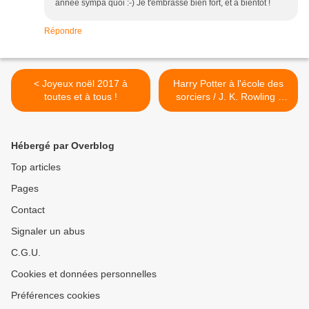
année sympa quoi :-) Je t'embrasse bien fort, et à bientôt !
Répondre
< Joyeux noël 2017 à
Harry Potter à l'école des
toutes et à tous !
sorciers / J. K. Rowling /
Illustrations de Jim Kay >
Hébergé par Overblog
Top articles
Pages
Contact
Signaler un abus
C.G.U.
Cookies et données personnelles
Préférences cookies