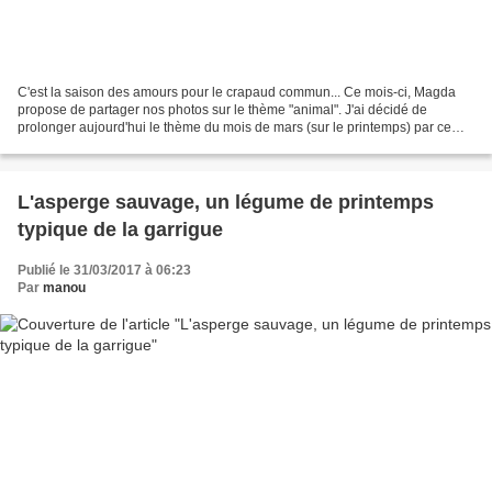
C'est la saison des amours pour le crapaud commun... Ce mois-ci, Magda
propose de partager nos photos sur le thème "animal". J'ai décidé de
prolonger aujourd'hui le thème du mois de mars (sur le printemps) par ce
clin d'oeil qui me permet de faire la...
L'asperge sauvage, un légume de printemps
typique de la garrigue
Publié le 31/03/2017 à 06:23
Par
manou