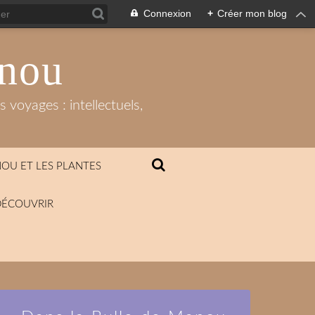
Connexion
+
Créer mon blog
anou
 voyages : intellectuels,
OU ET LES PLANTES
DÉCOUVRIR