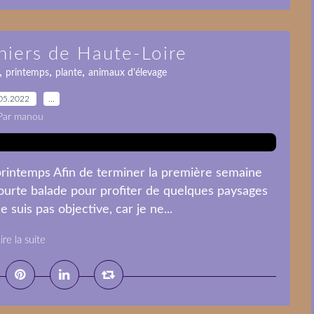
niers de Haute-Loire
,
,
,
printemps
plante
animaux d'élevage
05.2022
…
Par manou
printemps Afin de terminer la première semaine
ourte balade pour profiter de quelques paysages
 suis pas objective, car je ne...
ire la suite