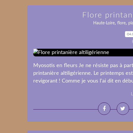
Flore printan
,
,
Haute-Loire
flore
pl
04.
Myosotis en fleurs Je ne résiste pas à pa
printanière altiligérienne. Le printemps est
revigorant ! Comme je vous l'ai dit en débu
L