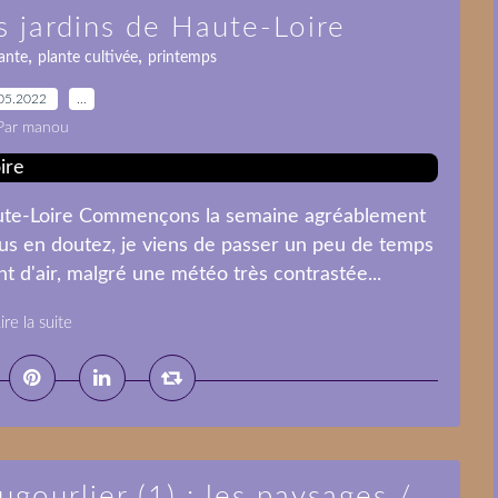
s jardins de Haute-Loire
,
,
ante
plante cultivée
printemps
05.2022
…
Par manou
aute-Loire Commençons la semaine agréablement
s en doutez, je viens de passer un peu de temps
t d'air, malgré une météo très contrastée...
ire la suite
gourlier (1) : les paysages /