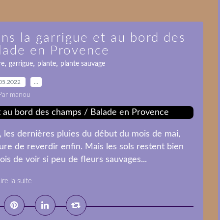
ns la garrigue et au bord des
lade en Provence
,
,
,
re
garrigue
plante
plante sauvage
05.2022
…
Par manou
les dernières pluies du début du mois de mai,
re de reverdir enfin. Mais les sols restent bien
s de voir si peu de fleurs sauvages...
ire la suite