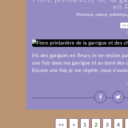
en 
,
,
Provence
nature
printemps
06.
Iris des garigues en fleurs Je ne résiste
une fois dans ma garrigue et au bord des c
Encore une fois je me répète, nous n'avons
L
<<
<
1
2
3
4