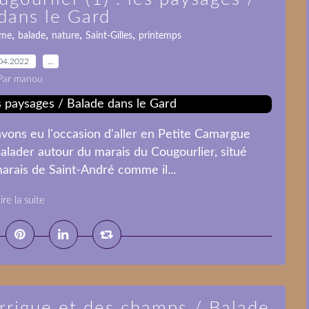
dans le Gard
,
,
,
,
sme
balade
nature
Saint-Gilles
printemps
04.2022
…
Par manou
avons eu l'occasion d'aller en Petite Camargue
lader autour du marais du Cougourlier, situé
 marais de Saint-André comme il...
ire la suite
arrigue et des champs / Balade