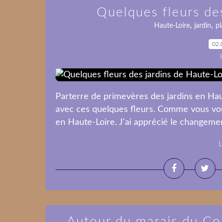
Quelques fleurs de
,
,
Haute-Loire
jardin
pl
02.
Parterre de primevères des jardins en H
avec ces quelques fleurs. Comme vous vou
en Haute-Loire. J'ai apprécié le changemen
L
Autour du marais du Cou