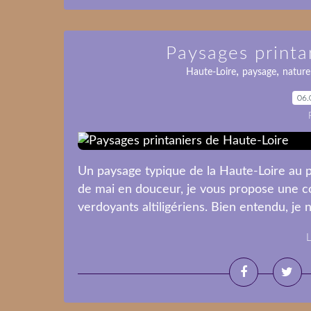
Paysages printa
,
,
Haute-Loire
paysage
nature
06.
Un paysage typique de la Haute-Loire au 
de mai en douceur, je vous propose une c
verdoyants altiligériens. Bien entendu, je ne
L