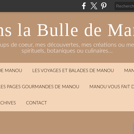
s la Bulle de M
oups de coeur, mes découvertes, mes créations ou mes
spirituels, botaniques ou culinaires...
 DE MANOU
LES VOYAGES ET BALADES DE MANOU
MAN
LES PAGES GOURMANDES DE MANOU
MANOU VOUS FAIT 
CHIVES
CONTACT