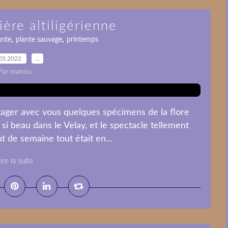
ière altiligérienne
,
,
ante
plante sauvage
printemps
05.2022
…
Par manou
rtager avec vous quelques spécimens de la flore
 si beau dans le Velay, et le spectacle tellement
t de semaine tout était en...
ire la suite