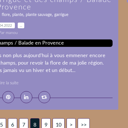
Provence
,
,
,
,
flore
plante
plante sauvage
garrigue
04.2022
…
Par manou
 pas non plus aujourd'hui à vous emmener encore
hamps, pour revoir la flore de ma jolie région.
 jamais vu un hiver et un début...
ire la suite
5
6
7
8
9
10
>
>>