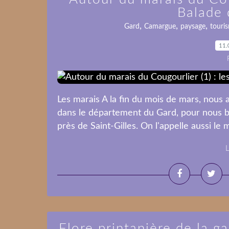
Balade 
,
,
,
Gard
Camargue
paysage
touri
11.
Les marais A la fin du mois de mars, nous 
dans le département du Gard, pour nous ba
près de Saint-Gilles. On l'appelle aussi le
L
Flore printanière de la g