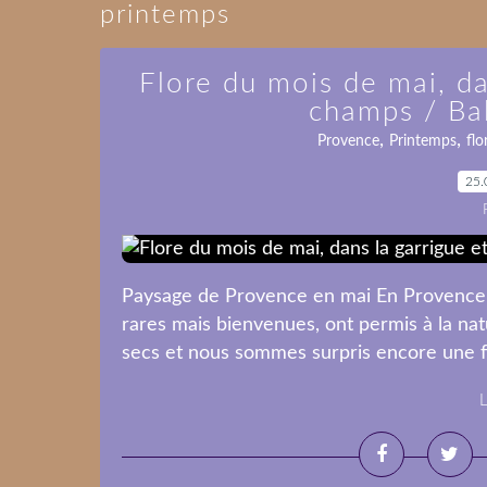
printemps
Flore du mois de mai, da
champs / Ba
,
,
Provence
Printemps
flo
25.
Paysage de Provence en mai En Provence, 
rares mais bienvenues, ont permis à la natu
secs et nous sommes surpris encore une foi
L