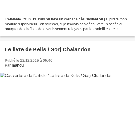
L'Atalante. 2019 J'aurais pu faire un carnage dès l'instant où j'ai piraté mon
module superviseur ; en tout cas, si je n'avais pas découvert un accès au
bouquet de chaînes de divertissement relayées par les satellites de la
compagnie. 35 000 heures plus...
Le livre de Kells / Sorj Chalandon
Publié le 12/12/2025 à 05:00
Par
manou