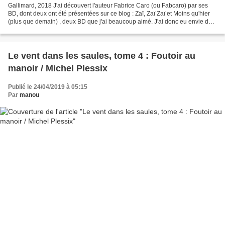
Gallimard, 2018 J'ai découvert l'auteur Fabrice Caro (ou Fabcaro) par ses
BD, dont deux ont été présentées sur ce blog : Zaï, Zaï Zaï et Moins qu'hier
(plus que demain) , deux BD que j'ai beaucoup aimé. J'ai donc eu envie de
découvrir ce roman qui m'attendait...
Le vent dans les saules, tome 4 : Foutoir au
manoir / Michel Plessix
Publié le 24/04/2019 à 05:15
Par
manou