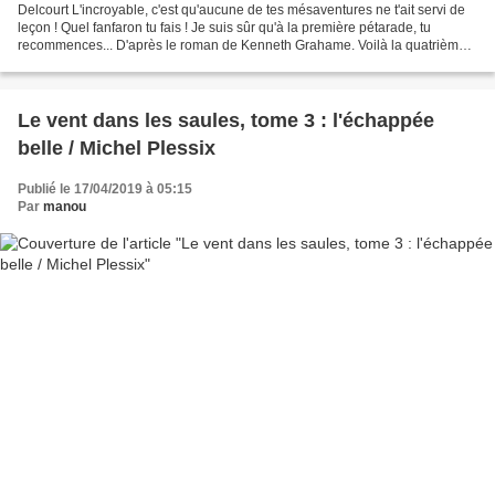
Delcourt L'incroyable, c'est qu'aucune de tes mésaventures ne t'ait servi de
leçon ! Quel fanfaron tu fais ! Je suis sûr qu'à la première pétarade, tu
recommences... D'après le roman de Kenneth Grahame. Voilà la quatrième
et dernière BD adaptée du célèbre...
Le vent dans les saules, tome 3 : l'échappée
belle / Michel Plessix
Publié le 17/04/2019 à 05:15
Par
manou