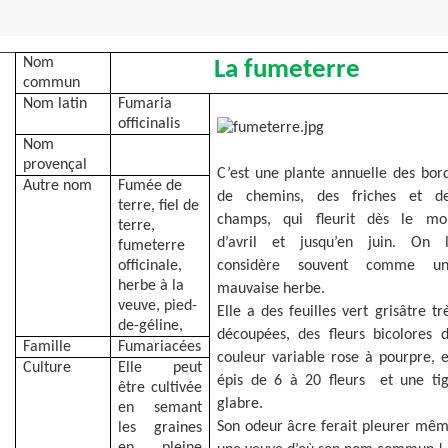
Nom
La fumeterre
commun
Nom latin
Fumaria
officinalis
Nom
provençal
C’est une plante annuelle des bor
Autre nom
Fumée de
de chemins, des friches et d
terre, fiel de
champs, qui fleurit dès le mo
terre,
d’avril et jusqu’en juin. On 
fumeterre
officinale,
considère souvent comme un
herbe à la
mauvaise herbe.
veuve, pied-
Elle a des feuilles vert grisâtre tr
de-géline,
découpées, des fleurs bicolores 
Famille
Fumariacées
couleur variable rose à pourpre, 
Culture
Elle peut
épis de 6 à 20 fleurs
et une ti
être cultivée
glabre.
en semant
Son odeur âcre ferait pleurer mê
les graines