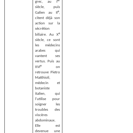
er
grec, au I
siècle, puis
e
Galien au II
,
citent déjà son
action sur la
sécrétion
e
biliaire. Au X
siècle, ce sont
les médecins
arabes qui
vantent ses
vertus. Puis au
e
XVI
on
retrouve Pietro
Matthioli,
médecin et
botaniste
italien, qui
l’utilise pour
soigner les
troubles des
viscères
abdominaux.
Elle est
devenue une