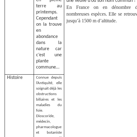
en pleine
une veuve d’où son nom commun !
terre au
En France on en dénombre d
printemps.
nombreuses espèces. Elle se retrou
Cependant
jusqu’à 1500 m d’altitude.
on la trouve
en
abondance
dans la
nature car
c’est une
plante
commune…
Histoire
Connue depuis
l’Antiquité, elle
soignait déjà les
obstructions
biliaires et les
maladies du
foie.
Dioscoride,
médecin,
pharmacologue
et botaniste