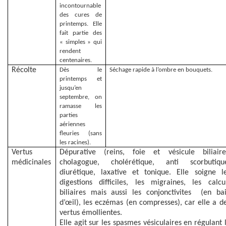
incontournable
des cures de
printemps. Elle
fait partie des
« simples » qui
rendent
centenaires.
Récolte
Dès le
Séchage rapide à l’ombre en bouquets.
printemps et
jusqu’en
septembre, on
ramasse les
parties
aériennes
fleuries (sans
les racines).
Vertus
Dépurative (reins, foie et vésicule biliaire
médicinales
cholagogue, cholérétique, anti scorbutiqu
diurétique, laxative et tonique. Elle soigne l
digestions difficiles, les migraines, les calcu
biliaires mais aussi les conjonctivites
(en ba
d’œil), les eczémas (en compresses), car elle a d
vertus émollientes.
Elle agit sur les spasmes vésiculaires en régulant 