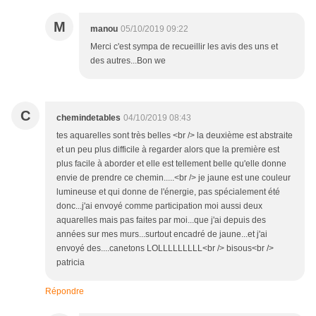
M
manou
05/10/2019 09:22
Merci c'est sympa de recueillir les avis des uns et
des autres...Bon we
C
chemindetables
04/10/2019 08:43
tes aquarelles sont très belles <br /> la deuxième est abstraite
et un peu plus difficile à regarder alors que la première est
plus facile à aborder et elle est tellement belle qu'elle donne
envie de prendre ce chemin.....<br /> je jaune est une couleur
lumineuse et qui donne de l'énergie, pas spécialement été
donc...j'ai envoyé comme participation moi aussi deux
aquarelles mais pas faites par moi...que j'ai depuis des
années sur mes murs...surtout encadré de jaune...et j'ai
envoyé des....canetons LOLLLLLLLLL<br /> bisous<br />
patricia
Répondre