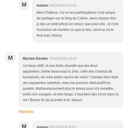
M
manou
04/10/2019 10:49
Merci Patricia. J'ai vu tes participations c'est sympa
de partager sur le blog de Céline, alors chaque fois
je fais un petit article en retour, que pour elle...et c'est
l'occasion de montrer ce que je fais, sinon je ne le
ferai pas. bisous
M
Martine Barbier
03/10/2019 16:03
Un beau défit, et une belle réussite que tes deux
aquarelles.J'aime beaucoup la 1ère, celle des champs de
tournesols, de vrais petits rayons de soleil ! J'aimais bien faire
des aquarelles autrefois, mais ma passion était plutôt les
pastels. Malheureusement plus le temps pour m'y remettre,
entre nos voyages, et mes blogs, il faut faire des choix dans la
vie ! Bonne fin de journée à toi, bisous.
Répondre
M
manou
03/10/2019 18:03