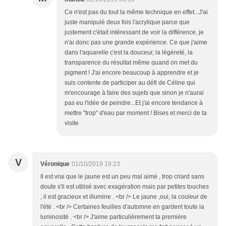
Ce n'est pas du tout la même technique en effet...J'ai
juste manipulé deux fois l'acrylique parce que
justement c'était intéressant de voir la différence, je
n'ai donc pas une grande expérience. Ce que j'aime
dans l'aquarelle c'est la douceur, la légèreté, la
transparence du résultat même quand on met du
pigment ! J'ai encore beaucoup à apprendre et je
suis contente de participer au défi de Céline qui
m'encourage à faire des sujets que sinon je n'aurai
pas eu l'idée de peindre...Et j'ai encore tendance à
mettre "trop" d'eau par moment ! Bises et merci de ta
visite
V
Véronique
01/10/2019 18:23
Il est vrai que le jaune est un peu mal aimé , trop criard sans
doute s'il est utilisé avec exagération mais par petites touches
, il est gracieux et illumine . <br /> Le jaune ,oui, la couleur de
l'été . <br /> Certaines feuilles d'automne en gardent toute la
luminosité . <br /> J'aime particulièrement ta première