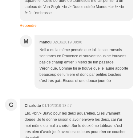
aquarelle . Cette bordure de tournesols me fait penser à un
tableau de Van Gogh .<br /> Douce soirée Manou <br /> <br
/> Je t'embrasse
Répondre
M
manou
02/10/2019 08:06
Nell a eu la même pensée que toi...les tournesols
sont rares en Provence et souvent nous ne trouvons
pas de champ entier :) Merci de ton passage
Véronique. Comme toi je trouve que le jaune apporte
beaucoup de lumière et donc par petites touches
c'est très gai...Bisous et une douce journée
C
Charlotte
01/10/2019 13:57
Elo, <br /> Bravo pour les deux aquarelles, tu es vraiment
douée. Je te donne raison d’avoir envoyé les deux, car j’ai
moi-même du mal à choisir. Sur le deuxième tableau, c’est
très bien d’avoir joué avec les couleurs pour réer ce coucher