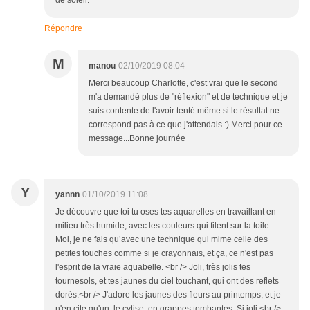
de soleil.
Répondre
M
manou
02/10/2019 08:04
Merci beaucoup Charlotte, c'est vrai que le second
m'a demandé plus de "réflexion" et de technique et je
suis contente de l'avoir tenté même si le résultat ne
correspond pas à ce que j'attendais :) Merci pour ce
message...Bonne journée
Y
yannn
01/10/2019 11:08
Je découvre que toi tu oses tes aquarelles en travaillant en
milieu très humide, avec les couleurs qui filent sur la toile.
Moi, je ne fais qu’avec une technique qui mime celle des
petites touches comme si je crayonnais, et ça, ce n'est pas
l'esprit de la vraie aquabelle. <br /> Joli, très jolis tes
tournesols, et tes jaunes du ciel touchant, qui ont des reflets
dorés.<br /> J'adore les jaunes des fleurs au printemps, et je
n'en cite qu'un, le cytise, en grappes tombantes. Si joli.<br />