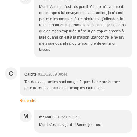
Merci Martine, c'est très gentil. Céline m'a vraiment
encouragé à lui envoyer mes aquarelles, je n'aurai
pas osé les montrer...Au contraire moi j'attendais la
retraite pour enfin prendre le temps mais je ne peins
que de façon trop irrégulière, il y a trop ce choses à
faire quand on est à la maison...par contre je ne m'y
mets que quand j'ai du temps libre devant moi !
bisous
C
Calixte
03/10/2019 08:44
Tes deux aquarelles sont ma-gni-fi-ques ! Une préférence
pour la 1ère car j'aime beaucoup les tournesols.
Répondre
M
manou
03/10/2019 11:11
Merci c'est très gentil ! Bonne journée