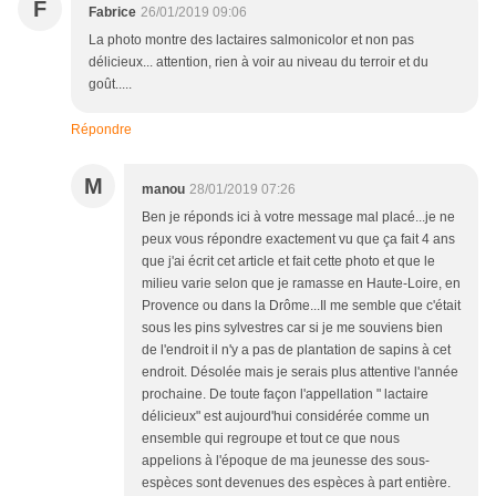
F
Fabrice
26/01/2019 09:06
La photo montre des lactaires salmonicolor et non pas
délicieux... attention, rien à voir au niveau du terroir et du
goût.....
Répondre
M
manou
28/01/2019 07:26
Ben je réponds ici à votre message mal placé...je ne
peux vous répondre exactement vu que ça fait 4 ans
que j'ai écrit cet article et fait cette photo et que le
milieu varie selon que je ramasse en Haute-Loire, en
Provence ou dans la Drôme...Il me semble que c'était
sous les pins sylvestres car si je me souviens bien
de l'endroit il n'y a pas de plantation de sapins à cet
endroit. Désolée mais je serais plus attentive l'année
prochaine. De toute façon l'appellation " lactaire
délicieux" est aujourd'hui considérée comme un
ensemble qui regroupe et tout ce que nous
appelions à l'époque de ma jeunesse des sous-
espèces sont devenues des espèces à part entière.