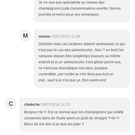
Je ne suis pas spécialiste au niveau des
champignons juste consommatrice avertie ! bonne
journée et merci pour vos remarques
M
manou
26/01/2019 11:36
Désolée mais ces lactaires étaient verdissants ce qui
n'est pas le cas des salmonicolor...Non ? en bref j'en
ramasse depuis très longtemps toujours au même
endroit et si un salmonicolor s'est glissé parmi eux,
ce n'est pas dramatique non plus, puisque
comestible, par contre je n'en ferai pas tout un
plat...sauf si je n'ai que ça. Bon week-end
C
clodoche
08/01/2019 14:20
Bonjour,<br /> Est ce normal que les champignons qui ontété
conservés dans de l'huile aient un goût de vinaigre ?<br />
Merci de me dire si je dois les jeter ?